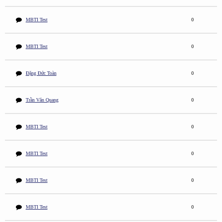
MBTI Test
0
MBTI Test
0
Đặng Đức Toàn
0
Trần Văn Quang
0
MBTI Test
0
MBTI Test
0
MBTI Test
0
MBTI Test
0