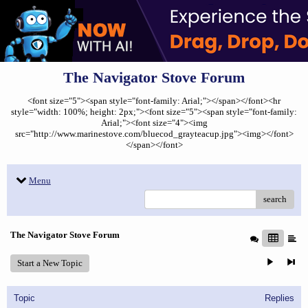
The Navigator Stove Forum
<font size="5"><span style="font-family: Arial;"></span></font><hr
style="width: 100%; height: 2px;"><font size="5"><span style="font-family:
Arial;"><font size="4"><img
src="http://www.marinestove.com/bluecod_grayteacup.jpg"><img></font>
</span></font>
Menu
search
The Navigator Stove Forum
Start a New Topic
Topic
Replies